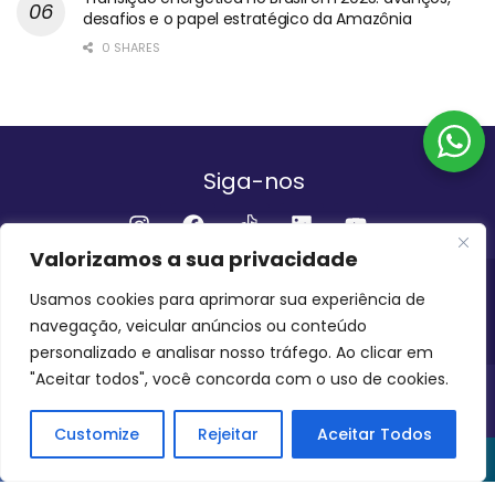
desafios e o papel estratégico da Amazônia
0 SHARES
Siga-nos
Valorizamos a sua privacidade
Institucional
Usamos cookies para aprimorar sua experiência de
navegação, veicular anúncios ou conteúdo
QUEM SOMOS
FALE CONOSCO
personalizado e analisar nosso tráfego. Ao clicar em
"Aceitar todos", você concorda com o uso de cookies.
INVEST AMAZÔNIA BRASIL
COPYRIGHT 2024 - 2026
Customize
Rejeitar
Aceitar Todos