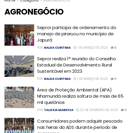
Home
Categoria
AGRONEGÓCIO
AGRONEGÓCIO
Sepror participa de ordenamento do
manejo de pirarucu no município de
Japurá
POR
NALDA CURITIMA
1 DE MARÇO DE 2023
0
Sepror realiza 1ª reunião do Conselho
Estadual de Desenvolvimento Rural
Sustentável em 2023
POR
NALDA CURITIMA
1 DE MARÇO DE 2023
0
Área de Proteção Ambiental (APA)
Nhamundá realiza soltura de mais de 65
mil quelônios
POR
TALISSIA MARESSA
22 DE FEVEREIRO DE 2023
0
Consumidores podem adquirir pescado
nas feiras da ADS durante período de