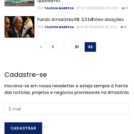
quaresma
POR
TALISSIA MARESSA
22 DE FEVEREIRO DE 2023
0
Fundo Amazônia R$ 3,3 bilhões doações
POR
TALISSIA MARESSA
16 DE FEVEREIRO DE 2023
0
1
…
31
32
Cadastre-se
Inscreva-se em nossa newsletter e esteja sempre à frente
das notícias, projetos e negócios promissores na Amazônia.