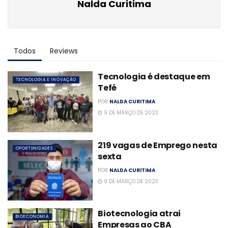
Nalda Curitima
Todos
Reviews
Tecnologia é destaque em
TECNOLOGIA E INOVAÇÃO
Tefé
POR
NALDA CURITIMA
9 DE MARÇO DE 2023
219 vagas de Emprego nesta
OPORTUNIDADES
sexta
POR
NALDA CURITIMA
9 DE MARÇO DE 2023
Biotecnologia atrai
BIOECONOMIA
Empresas ao CBA