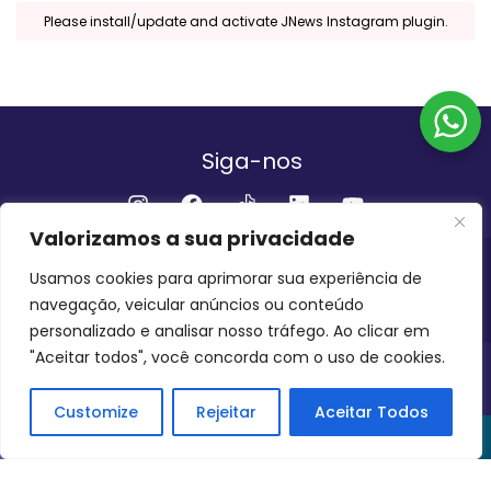
Please install/update and activate JNews Instagram plugin.
Siga-nos
Valorizamos a sua privacidade
Institucional
Usamos cookies para aprimorar sua experiência de
navegação, veicular anúncios ou conteúdo
QUEM SOMOS
FALE CONOSCO
personalizado e analisar nosso tráfego. Ao clicar em
"Aceitar todos", você concorda com o uso de cookies.
INVEST AMAZÔNIA BRASIL
COPYRIGHT 2024 - 2026
Customize
Rejeitar
Aceitar Todos