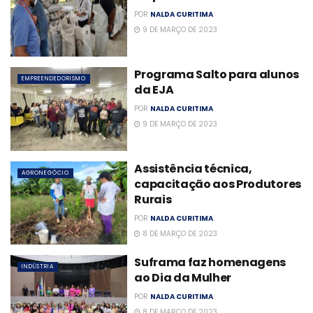
POR
NALDA CURITIMA
9 DE MARÇO DE 2023
Programa Salto para alunos
EMPREENDEDORISMO
da EJA
POR
NALDA CURITIMA
9 DE MARÇO DE 2023
Assistência técnica,
AGRONEGÓCIO
capacitação aos Produtores
Rurais
POR
NALDA CURITIMA
8 DE MARÇO DE 2023
Suframa faz homenagens
INDÚSTRIA
ao Dia da Mulher
POR
NALDA CURITIMA
8 DE MARÇO DE 2023