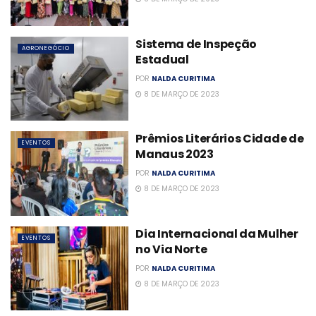
Sistema de Inspeção
AGRONEGÓCIO
Estadual
POR
NALDA CURITIMA
8 DE MARÇO DE 2023
Prêmios Literários Cidade de
EVENTOS
Manaus 2023
POR
NALDA CURITIMA
8 DE MARÇO DE 2023
Dia Internacional da Mulher
EVENTOS
no Via Norte
POR
NALDA CURITIMA
8 DE MARÇO DE 2023