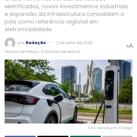
eletrificados, novos investimentos industriais
e expansão da infraestrutura consolidam o
país como referência regional em
eletromobilidade.
por
Redação
2 de julho de 2026
A
A
Tempo de leitura: 3 minutos de leitura
Foto: reprodução Chatgpt