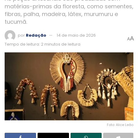
matérias-primas da floresta, como sementes,
fibras, palha, madeira, látex, murumuru e
tucumã.
por
Redação
14 de maio de 2026
A
A
Tempo de leitura: 2 minutos de leitura
Foto: Alice Leão