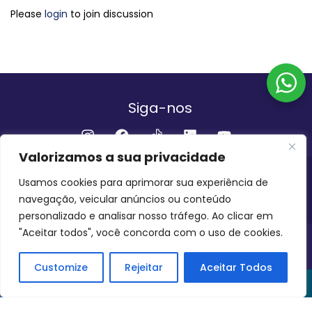
Please
login
to join discussion
Siga-nos
Valorizamos a sua privacidade
Institucional
Usamos cookies para aprimorar sua experiência de
navegação, veicular anúncios ou conteúdo
QUEM SOMOS
FALE CONOSCO
personalizado e analisar nosso tráfego. Ao clicar em
"Aceitar todos", você concorda com o uso de cookies.
INVEST AMAZÔNIA BRASIL
COPYRIGHT 2024 - 2026
Customize
Rejeitar
Aceitar Todos