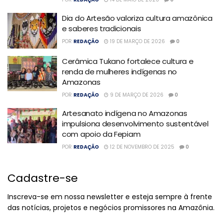
Dia do Artesão valoriza cultura amazônica
e saberes tradicionais
POR
REDAÇÃO
19 DE MARÇO DE 2026
0
Cerâmica Tukano fortalece cultura e
renda de mulheres indígenas no
Amazonas
POR
REDAÇÃO
9 DE MARÇO DE 2026
0
Artesanato indígena no Amazonas
impulsiona desenvolvimento sustentável
com apoio da Fepiam
POR
REDAÇÃO
12 DE NOVEMBRO DE 2025
0
Cadastre-se
Inscreva-se em nossa newsletter e esteja sempre à frente
das notícias, projetos e negócios promissores na Amazônia.