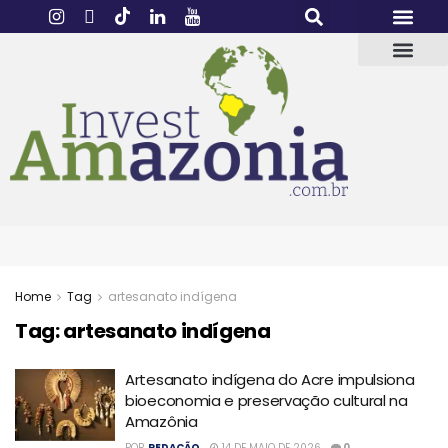
Home
Tag
artesanato indígena
Tag:
artesanato indígena
Artesanato indígena do Acre impulsiona
bioeconomia e preservação cultural na
Amazônia
POR
REDAÇÃO
14 DE MAIO DE 2026
0