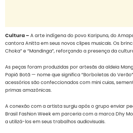
Cultura –
A arte indígena do povo Karipuna, do Amapá,
cantora
Anitta
em seus novos clipes musicais. Os bri
Choka” e “Mandinga”, reforçando a presença da cultu
As peças foram produzidas por artesãs da aldeia Mang
Papiõ Botã — nome que significa “Borboletas do Verão”,
acessórios são confeccionados com mini cuias, semente
primas amazônicas.
A conexão com a artista surgiu após o grupo enviar p
Brasil Fashion Week
em parceria com a marca Dhy Moraes
a utilizá-los em seus trabalhos audiovisuais.