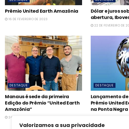
Prêmio United Earth Amazônia
Dólar e juros s
abertura, Iboves
16 DE FEVEREIRO DE 2023
22 DE FEVEREIRO DE 2
DESTAQUE
DESTAQUE
Manaus é sede da primeira
Lançamento de 
Edição do Prêmio “United Earth
Prêmio United 
Amazônia”
na Ponta Negra
24 DE FEVEREIRO DE 2023
27 DE FEVEREIRO DE 2
Valorizamos a sua privacidade