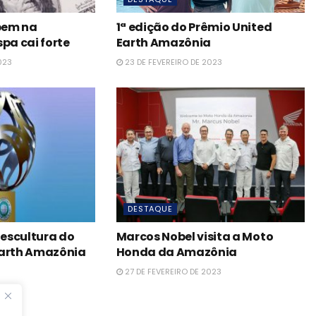
obem na
1ª edição do Prêmio United
pa cai forte
Earth Amazônia
023
23 DE FEVEREIRO DE 2023
DESTAQUE
escultura do
Marcos Nobel visita a Moto
Earth Amazônia
Honda da Amazônia
27 DE FEVEREIRO DE 2023
023