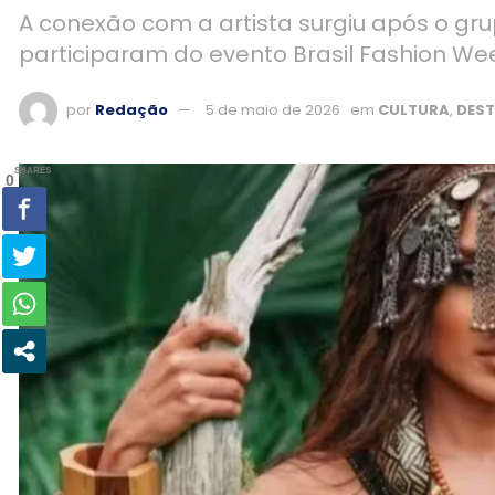
A conexão com a artista surgiu após o gr
participaram do evento Brasil Fashion We
por
Redação
5 de maio de 2026
em
CULTURA
,
DES
SHARES
0