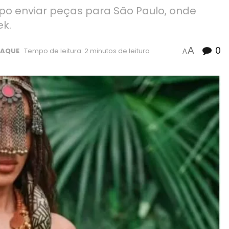
upo enviar peças para São Paulo, onde
ek.
0
A
TAQUE
Tempo de leitura: 2 minutos de leitura
A