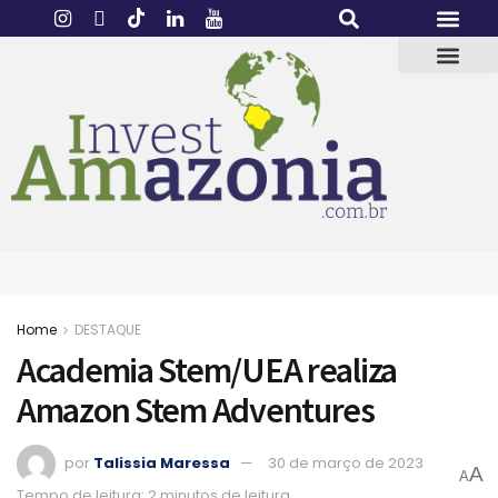
Home
DESTAQUE
Academia Stem/UEA realiza
Amazon Stem Adventures
por
Talissia Maressa
30 de março de 2023
A
A
Tempo de leitura: 2 minutos de leitura