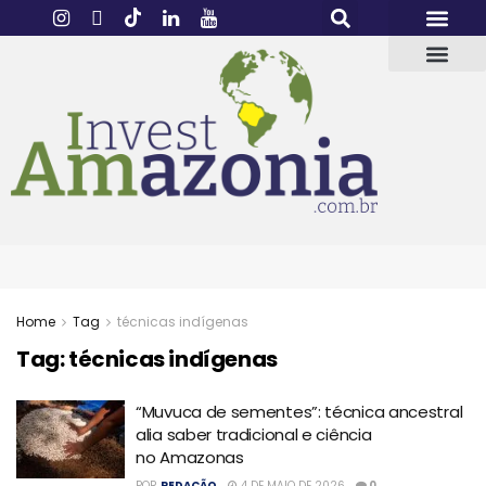
Home
Tag
técnicas indígenas
Tag:
técnicas indígenas
“Muvuca de sementes”: técnica ancestral
alia saber tradicional e ciência
no Amazonas
POR
REDAÇÃO
4 DE MAIO DE 2026
0