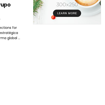
rupo
0
ctions for
estratégica
ma global ...