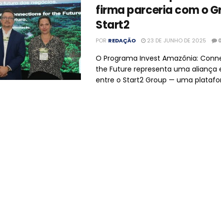
firma parceria com o G
Start2
POR
REDAÇÃO
23 DE JUNHO DE 2025
O Programa Invest Amazônia: Conne
the Future representa uma aliança 
entre o Start2 Group — uma platafor