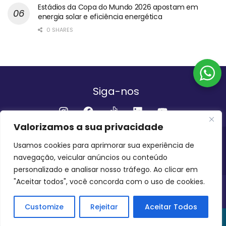
Estádios da Copa do Mundo 2026 apostam em
energia solar e eficiência energética
0 SHARES
Siga-nos
Valorizamos a sua privacidade
Institucional
Usamos cookies para aprimorar sua experiência de
navegação, veicular anúncios ou conteúdo
QUEM SOMOS
FALE CONOSCO
personalizado e analisar nosso tráfego. Ao clicar em
"Aceitar todos", você concorda com o uso de cookies.
INVEST AMAZÔNIA BRASIL
COPYRIGHT 2024 - 2026
Customize
Rejeitar
Aceitar Todos