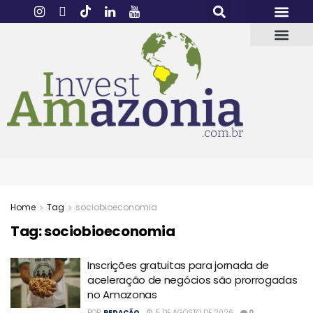
Home
Tag
sociobioeconomia
Tag:
sociobioeconomia
Inscrições gratuitas para jornada de
aceleração de negócios são prorrogadas
no Amazonas
POR
REDAÇÃO
5 DE AGOSTO DE 2026
0