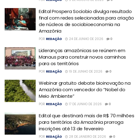
Edital Prospera Sociobio divulga resultado
final com redes selecionadas para criação
de núcleos de sociobioeconomia na
Amazônia
POR
REDAÇÃO
24 DE JUNHO DE 2026
0
Lideranças amazônicas se reúnem em
Manaus para construir novos caminhos
para os territórios
POR
REDAÇÃO
19 DE JUNHO DE 2026
0
Webinar gratuito debate bioinovação na
Amazônia com vencedor do “Nobel do
Meio Ambiente”
POR
REDAÇÃO
17 DE JUNHO DE 2026
0
Edital que destinará mais de R$ 70 milhões
para territórios da Amazônia prorroga
inscrições até 13 de fevereiro
POR
REDAÇÃO
28 DE JANEIRO DE 2026
0