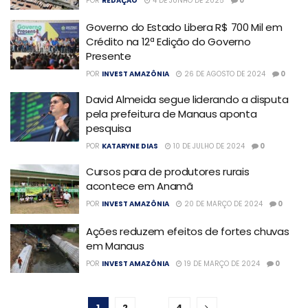
POR
REDAÇÃO
4 DE JUNHO DE 2025
0
Governo do Estado Libera R$ 700 Mil em
Crédito na 12ª Edição do Governo
Presente
POR
INVEST AMAZÔNIA
26 DE AGOSTO DE 2024
0
David Almeida segue liderando a disputa
pela prefeitura de Manaus aponta
pesquisa
POR
KATARYNE DIAS
10 DE JULHO DE 2024
0
Cursos para de produtores rurais
acontece em Anamã
POR
INVEST AMAZÔNIA
20 DE MARÇO DE 2024
0
Ações reduzem efeitos de fortes chuvas
em Manaus
POR
INVEST AMAZÔNIA
19 DE MARÇO DE 2024
0
1
2
…
4