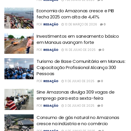
Economia do Amazonas cresce e PIB
fecha 2025 com alta de 4,41%
POR
REDAÇÃO
13 DE MARÇO DE 2026
0
Investimentos em saneamento básico
em Manaus avançam forte
POR
REDAÇÃO
16 DE JULHO DE 2025
0
Turismo de Base Comunitária em Manaus:
Capacitação Profissional Alcança 300
Pessoas
POR
REDAÇÃO
11 DE JULHO DE 2025
0
Sine Amazonas divulga 309 vagas de
emprego para esta sexta-feira
POR
REDAÇÃO
3 DE JULHO DE 2025
0
Consumo de gás natural no Amazonas
cresce na indústria e no comércio