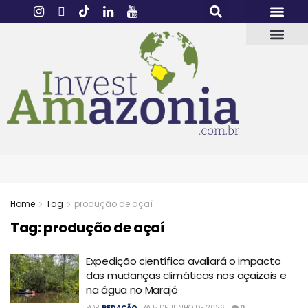
Home
Tag
produção de açaí
Tag:
produção de açaí
Expedição científica avaliará o impacto
das mudanças climáticas nos açaizais e
na água no Marajó
POR
REDAÇÃO
5 DE JUNHO DE 2026
0