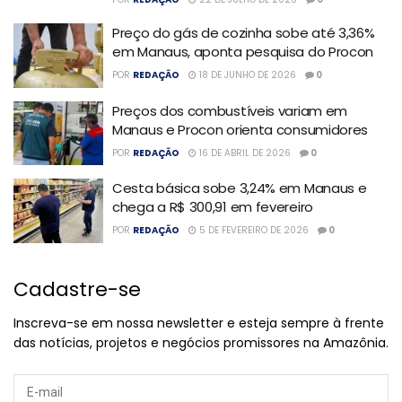
Preço do gás de cozinha sobe até 3,36%
em Manaus, aponta pesquisa do Procon
POR
REDAÇÃO
18 DE JUNHO DE 2026
0
Preços dos combustíveis variam em
Manaus e Procon orienta consumidores
POR
REDAÇÃO
16 DE ABRIL DE 2026
0
Cesta básica sobe 3,24% em Manaus e
chega a R$ 300,91 em fevereiro
POR
REDAÇÃO
5 DE FEVEREIRO DE 2026
0
Cadastre-se
Inscreva-se em nossa newsletter e esteja sempre à frente
das notícias, projetos e negócios promissores na Amazônia.