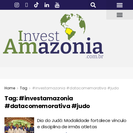
Home
Tag
#investamazonia #datacomemorativa #judo
Tag:
#investamazonia
#datacomemorativa #judo
Dia do Judô: Modalidade fortalece vínculo
e disciplina de irmãs atletas