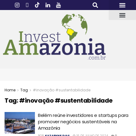
Home
Tag
#inovação #sustentabilidade
Tag:
#inovação #sustentabilidade
Belém reúne investidores e startups para
promover negócios sustentáveis na
Amazônia
POR
KATARYNE DIAS
15 DE JULHO DE 2024
0