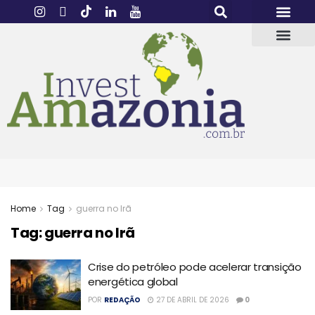
Home
Tag
guerra no Irã
Tag:
guerra no Irã
Crise do petróleo pode acelerar transição
energética global
POR
REDAÇÃO
27 DE ABRIL DE 2026
0