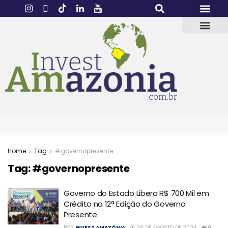
Home
Tag
#governopresente
Tag:
#governopresente
Governo do Estado Libera R$ 700 Mil em
Crédito na 12ª Edição do Governo
Presente
POR
INVEST AMAZÔNIA
26 DE AGOSTO DE 2024
0