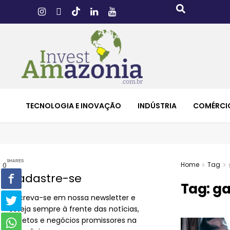
TECNOLOGIA E INOVAÇÃO
INDÚSTRIA
COMÉRCI
SHARES
Home
Tag
0
Cadastre-se
Tag:
ga
Inscreva-se em nossa newsletter e
esteja sempre à frente das notícias,
projetos e negócios promissores na