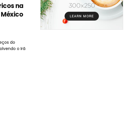
ricos na
e México
reços do
olvendo o Irã