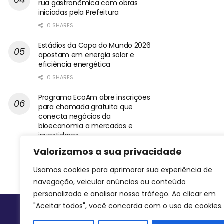
rua gastronômica com obras
iniciadas pela Prefeitura
0 SHARES
Estádios da Copa do Mundo 2026
apostam em energia solar e
eficiência energética
0 SHARES
Programa EcoAm abre inscrições
para chamada gratuita que
conecta negócios da
bioeconomia a mercados e
investidores
0 SHARES
Valorizamos a sua privacidade
Usamos cookies para aprimorar sua experiência de
navegação, veicular anúncios ou conteúdo
personalizado e analisar nosso tráfego. Ao clicar em
"Aceitar todos", você concorda com o uso de cookies.
Siga-nos