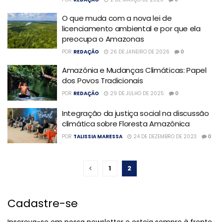
O que muda com a nova lei de
licenciamento ambiental e por que ela
preocupa o Amazonas
POR
REDAÇÃO
26 DE JANEIRO DE 2026
0
Amazônia e Mudanças Climáticas: Papel
dos Povos Tradicionais
POR
REDAÇÃO
29 DE JULHO DE 2025
0
Integração da justiça social na discussão
climática sobre Floresta Amazônica
POR
TALISSIA MARESSA
24 DE DEZEMBRO DE 2023
0
1
2
Cadastre-se