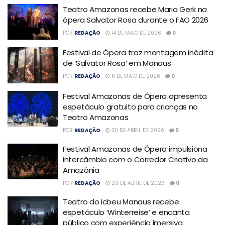
Teatro Amazonas recebe Maria Gerk na
ópera Salvator Rosa durante o FAO 2026
POR
REDAÇÃO
14 DE MAIO DE 2026
0
Festival de Ópera traz montagem inédita
de ‘Salvator Rosa’ em Manaus
POR
REDAÇÃO
6 DE MAIO DE 2026
0
Festival Amazonas de Ópera apresenta
espetáculo gratuito para crianças no
Teatro Amazonas
POR
REDAÇÃO
30 DE ABRIL DE 2026
0
Festival Amazonas de Ópera impulsiona
intercâmbio com o Corredor Criativo da
Amazônia
POR
REDAÇÃO
29 DE ABRIL DE 2026
0
Teatro do Icbeu Manaus recebe
espetáculo ‘Winterreise’ e encanta
público com experiência imersiva