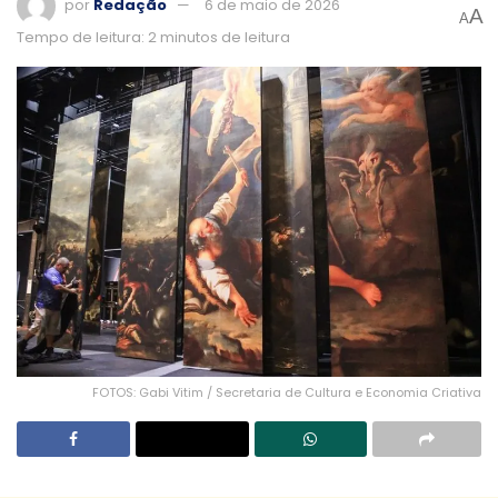
por
Redação
6 de maio de 2026
A
A
Tempo de leitura: 2 minutos de leitura
FOTOS: Gabi Vitim / Secretaria de Cultura e Economia Criativa