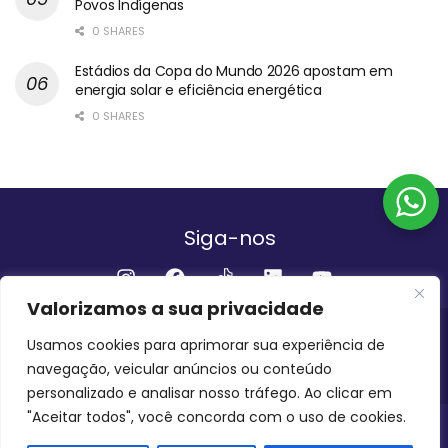
Povos Indígenas
0 SHARES
Estádios da Copa do Mundo 2026 apostam em
energia solar e eficiência energética
0 SHARES
Siga-nos
Valorizamos a sua privacidade
Institucional
Usamos cookies para aprimorar sua experiência de
navegação, veicular anúncios ou conteúdo
QUEM SOMOS
FALE CONOSCO
personalizado e analisar nosso tráfego. Ao clicar em
"Aceitar todos", você concorda com o uso de cookies.
INVEST AMAZÔNIA BRASIL