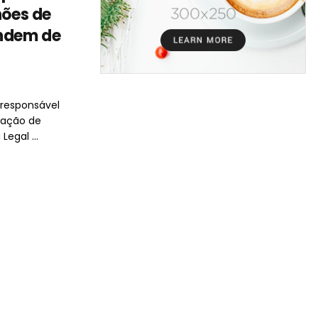
hões de
ndem de
 responsável
ração de
Legal ...