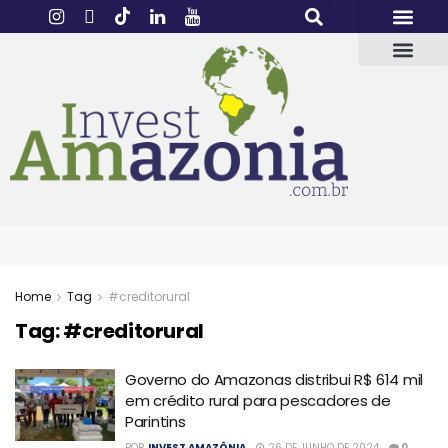
Home
Tag
#creditorural
Tag:
#creditorural
Governo do Amazonas distribui R$ 614 mil
em crédito rural para pescadores de
Parintins
POR
INVEST AMAZÔNIA
26 DE JUNHO DE 2024
0