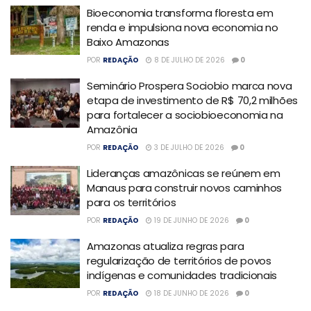
Bioeconomia transforma floresta em
renda e impulsiona nova economia no
Baixo Amazonas
POR
REDAÇÃO
8 DE JULHO DE 2026
0
Seminário Prospera Sociobio marca nova
etapa de investimento de R$ 70,2 milhões
para fortalecer a sociobioeconomia na
Amazônia
POR
REDAÇÃO
3 DE JULHO DE 2026
0
Lideranças amazônicas se reúnem em
Manaus para construir novos caminhos
para os territórios
POR
REDAÇÃO
19 DE JUNHO DE 2026
0
Amazonas atualiza regras para
regularização de territórios de povos
indígenas e comunidades tradicionais
POR
REDAÇÃO
18 DE JUNHO DE 2026
0