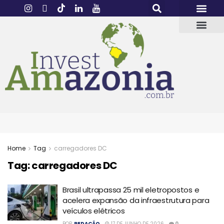
Home
Tag
carregadores DC
Tag:
carregadores DC
Brasil ultrapassa 25 mil eletropostos e
acelera expansão da infraestrutura para
veículos elétricos
POR
REDAÇÃO
17 DE JUNHO DE 2026
0