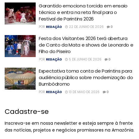
Garantido emociona torcida em ensaio
técnico e entra na reta final para o
Festival de Parintins 2026
POR
REDAÇÃO
22 DE JUNHO DE 2026
0
Festa dos Visitantes 2026 terá abertura
de Canto da Mata e shows de Leonardo e
Filho do Piseiro
POR
REDAÇÃO
5 DE JUNHO DE 2026
0
Expectativa toma conta de Parintins para
audiência pública sobre modernização do
Bumbódromo
POR
REDAÇÃO
13 DE MAIO DE 2026
0
Cadastre-se
Inscreva-se em nossa newsletter e esteja sempre à frente
das notícias, projetos e negócios promissores na Amazônia.