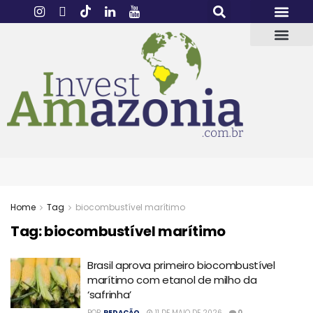
Home
Tag
biocombustível marítimo
Tag:
biocombustível marítimo
Brasil aprova primeiro biocombustível
marítimo com etanol de milho da
‘safrinha’
POR
REDAÇÃO
11 DE MAIO DE 2026
0