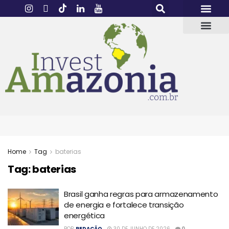
Home
Tag
baterias
Tag:
baterias
Brasil ganha regras para armazenamento
de energia e fortalece transição
energética
POR
REDAÇÃO
30 DE JUNHO DE 2026
0