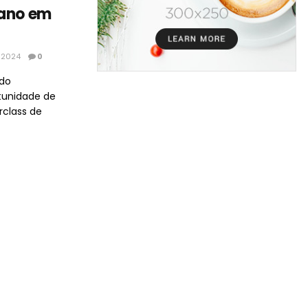
iano em
 2024
0
 do
rtunidade de
rclass de