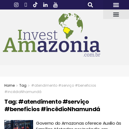
Home
Tag
#atendimento #serviço #beneficios
#incêdioNhamundá
Tag:
#atendimento #serviço
#beneficios #incêdioNhamundá
Governo do Amazonas oferece Auxilio às