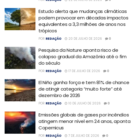
Estudo alerta que mudanças climáticas
podem provocar em décadas impactos
equivalentes a 3,3 milhões de anos nos
trópicos
POR
REDAÇÃO
20 DE JULHO DE 2026
0
Pesquisa da Nature aponta risco de
colapso gradual da Amazônia até o fim
do século
POR
REDAÇÃO
17 DE JULHO DE 2026
0
El Niño ganha força e tem 81% de chance
de atingir categoria “muito forte” até
dezembro de 2026
POR
REDAÇÃO
10 DE JULHO DE 2026
0
Emissões globais de gases por incêndios
atingem menor nível em 24 anos, aponta
Copernicus
POR
REDAÇÃO
7 DE JULHO DE 2026
0