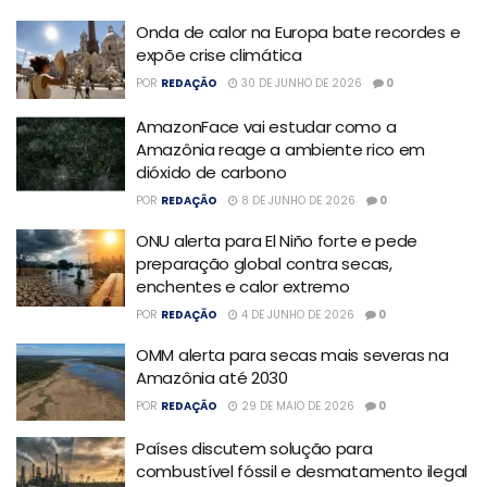
Onda de calor na Europa bate recordes e
expõe crise climática
POR
REDAÇÃO
30 DE JUNHO DE 2026
0
AmazonFace vai estudar como a
Amazônia reage a ambiente rico em
dióxido de carbono
POR
REDAÇÃO
8 DE JUNHO DE 2026
0
ONU alerta para El Niño forte e pede
preparação global contra secas,
enchentes e calor extremo
POR
REDAÇÃO
4 DE JUNHO DE 2026
0
OMM alerta para secas mais severas na
Amazônia até 2030
POR
REDAÇÃO
29 DE MAIO DE 2026
0
Países discutem solução para
combustível fóssil e desmatamento ilegal