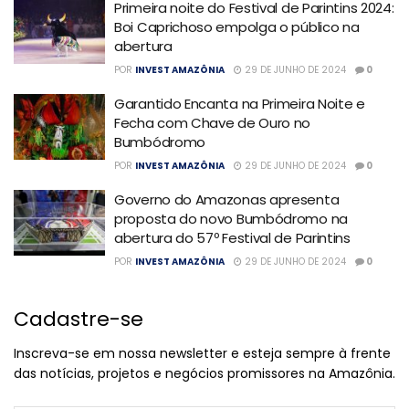
Primeira noite do Festival de Parintins 2024:
Boi Caprichoso empolga o público na
abertura
POR
INVEST AMAZÔNIA
29 DE JUNHO DE 2024
0
Garantido Encanta na Primeira Noite e
Fecha com Chave de Ouro no
Bumbódromo
POR
INVEST AMAZÔNIA
29 DE JUNHO DE 2024
0
Governo do Amazonas apresenta
proposta do novo Bumbódromo na
abertura do 57º Festival de Parintins
POR
INVEST AMAZÔNIA
29 DE JUNHO DE 2024
0
Cadastre-se
Inscreva-se em nossa newsletter e esteja sempre à frente
das notícias, projetos e negócios promissores na Amazônia.