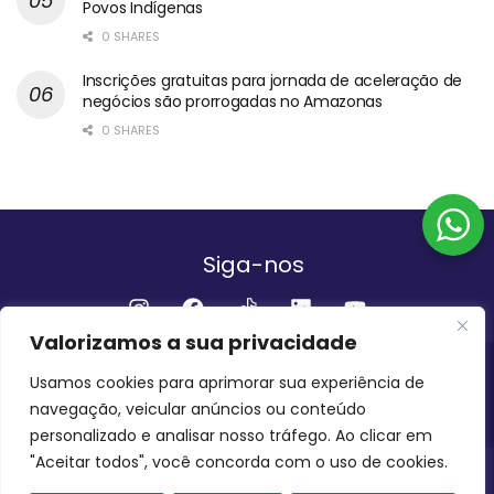
Povos Indígenas
0 SHARES
Inscrições gratuitas para jornada de aceleração de
negócios são prorrogadas no Amazonas
0 SHARES
Siga-nos
Valorizamos a sua privacidade
Institucional
Usamos cookies para aprimorar sua experiência de
navegação, veicular anúncios ou conteúdo
QUEM SOMOS
FALE CONOSCO
personalizado e analisar nosso tráfego. Ao clicar em
"Aceitar todos", você concorda com o uso de cookies.
INVEST AMAZÔNIA BRASIL