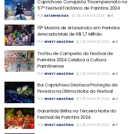
Caprichoso Conquista Tricampeonato no
57º Festival Folclórico de Parintins 2024
POR
KATARYNE DIAS
1 DE JULHO DE 2024
0
19ª Mostra de Artesanato em Parintins
Arrecada Mais de R$ 1,7 Milhão
POR
INVEST AMAZÔNIA
1 DE JULHO DE 2024
0
Troféu de Campeão do Festival de
Parintins 2024 Celebra a Cultura
Parintinense
POR
INVEST AMAZÔNIA
1 DE JULHO DE 2024
0
Boi Caprichoso Destaca Proteção da
Floresta na Última Noite do Festival
POR
INVEST AMAZÔNIA
1 DE JULHO DE 2024
0
Garantido Brilha na Terceira Noite do
Festival de Parintins 2024
POR
INVEST AMAZÔNIA
1 DE JULHO DE 2024
0