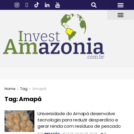
Home
Tag
Amapá
Tag:
Amapá
Universidade do Amapá desenvolve
tecnologia para reduzir desperdício e
gerar renda com resíduos de pescado
POR
REDAÇÃO
14 DE JULHO DE 2026
0