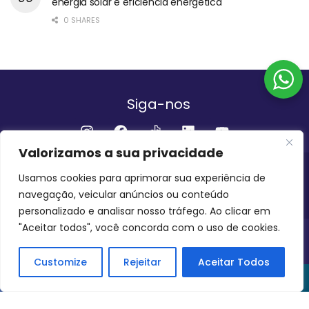
energia solar e eficiência energética
0 SHARES
Siga-nos
Valorizamos a sua privacidade
Institucional
Usamos cookies para aprimorar sua experiência de
navegação, veicular anúncios ou conteúdo
QUEM SOMOS
FALE CONOSCO
personalizado e analisar nosso tráfego. Ao clicar em
"Aceitar todos", você concorda com o uso de cookies.
INVEST AMAZÔNIA BRASIL
COPYRIGHT 2024 - 2026
Customize
Rejeitar
Aceitar Todos