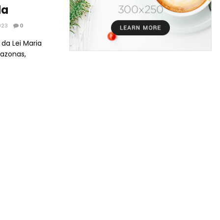
da
023
0
 da Lei Maria
azonas,