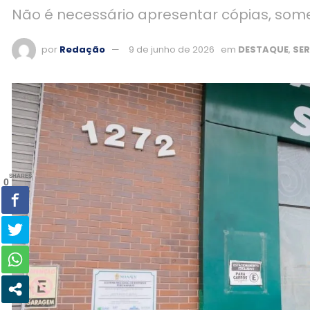
Não é necessário apresentar cópias, some
por
Redação
9 de junho de 2026
em
DESTAQUE
,
SE
SHARES
0