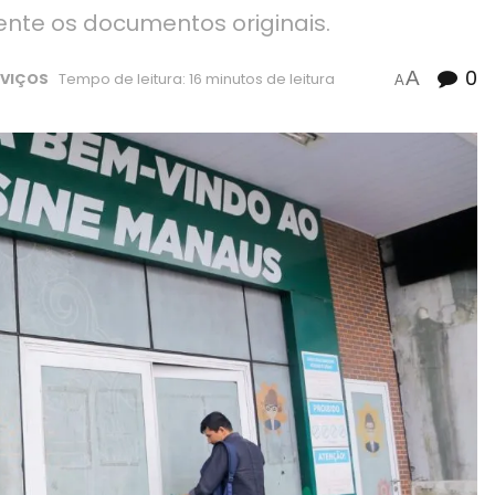
nte os documentos originais.
0
A
RVIÇOS
Tempo de leitura: 16 minutos de leitura
A