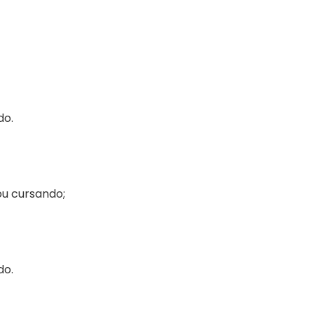
do.
ou cursando;
do.