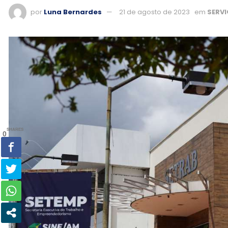
por
Luna Bernardes
21 de agosto de 2023
em
SERV
SHARES
0