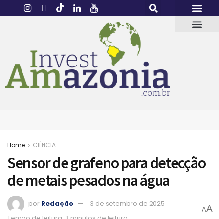
Home
CIÊNCIA
Sensor de grafeno para detecção
de metais pesados na água
por
Redação
3 de setembro de 2025
A
A
Tempo de leitura: 3 minutos de leitura