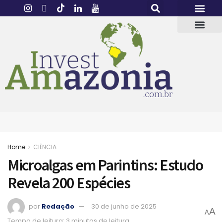
Home
CIÊNCIA
Microalgas em Parintins: Estudo
Revela 200 Espécies
por
Redação
30 de junho de 2025
A
A
Tempo de leitura: 3 minutos de leitura