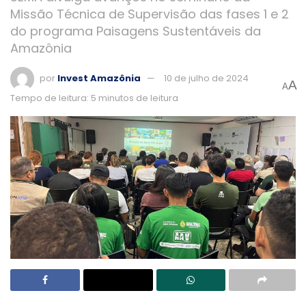
Missão Técnica de Supervisão das fases 1 e 2
do programa Paisagens Sustentáveis da
Amazônia
por
Invest Amazônia
10 de julho de 2024
A
A
Tempo de leitura: 5 minutos de leitura