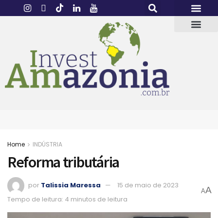
Home
INDÚSTRIA
Reforma tributária
por
Talissia Maressa
15 de maio de 2023
A
A
Tempo de leitura: 4 minutos de leitura