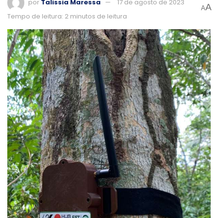
por
Talissia Maressa
17 de agosto de 2023
A
A
Tempo de leitura: 2 minutos de leitura