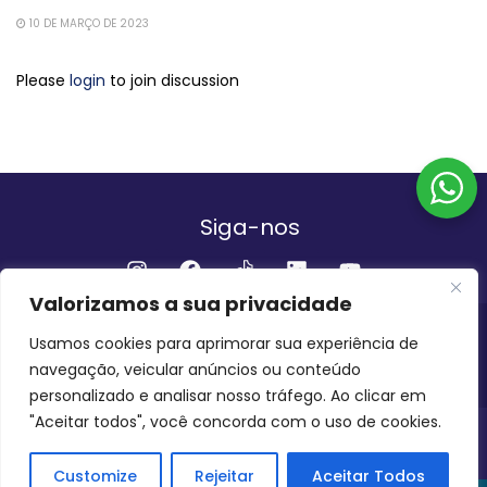
10 DE MARÇO DE 2023
Please
login
to join discussion
Siga-nos
Valorizamos a sua privacidade
Institucional
Usamos cookies para aprimorar sua experiência de
navegação, veicular anúncios ou conteúdo
QUEM SOMOS
FALE CONOSCO
personalizado e analisar nosso tráfego. Ao clicar em
"Aceitar todos", você concorda com o uso de cookies.
INVEST AMAZÔNIA BRASIL
COPYRIGHT 2024 - 2026
Customize
Rejeitar
Aceitar Todos