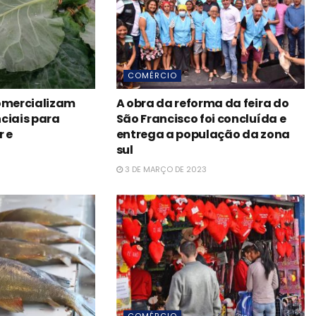
COMÉRCIO
comercializam
A obra da reforma da feira do
ciais para
São Francisco foi concluída e
r e
entrega a população da zona
sul
3 DE MARÇO DE 2023