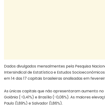
Dados divulgados mensalmentes pela Pesquisa Naciona
Intersindical de Estatística e Estudos Socioeconômico
em 14 das 17 capitais brasileiras analisadas em feverei
As únicas capitais que não apresentaram aumento no p
Goiânia (-0,41%) e Brasília (-0,08%). As maiores eleva
Paulo (1,89%) e Salvador (1,86%).