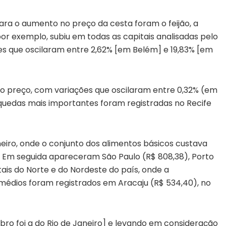
ra o aumento no preço da cesta foram o feijão, a
 por exemplo, subiu em todas as capitais analisadas pelo
es que oscilaram entre 2,62% [em Belém] e 19,83% [em
o preço, com variações que oscilaram entre 0,32% (em
s quedas mais importantes foram registradas no Recife
neiro, onde o conjunto dos alimentos básicos custava
. Em seguida apareceram São Paulo (R$ 808,38), Porto
itais do Norte e do Nordeste do país, onde a
médios foram registrados em Aracaju (R$ 534,40), no
ro foi a do Rio de Janeiro] e levando em consideração