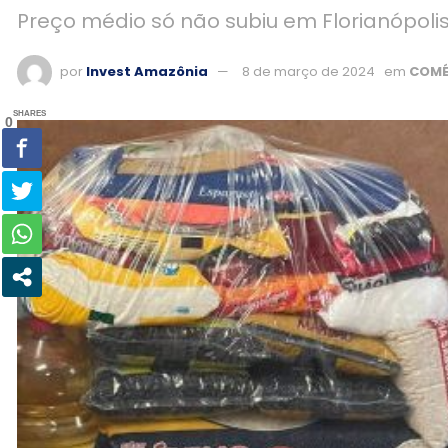
Preço médio só não subiu em Florianópolis,
por
Invest Amazônia
8 de março de 2024
em
COMÉ
SHARES
0