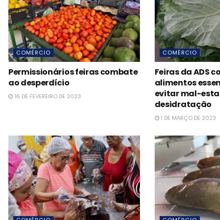
COMÉRCIO
COMÉRCIO
Permissionários feiras combate
Feiras da ADS 
ao desperdício
alimentos essen
evitar mal-esta
16 DE FEVEREIRO DE 2023
desidratação
1 DE MARÇO DE 2023