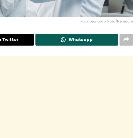
Foto: Leonardo Mota/Hemoam
n Twitter
Whatsapp