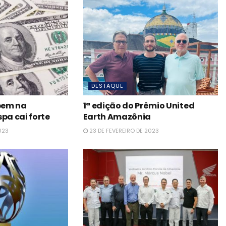
DESTAQUE
obem na
1ª edição do Prêmio United
pa cai forte
Earth Amazônia
023
23 DE FEVEREIRO DE 2023