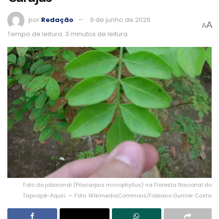
por
Redação
9 de junho de 2026
A
A
Tempo de leitura: 3 minutos de leitura
Foto do jaborandi (Pilocarpus microphyllus) na Floresta Nacional do
Tapirapé-Aquiri. — Foto: WikimediaCommons/Fabiano Gumier Costa