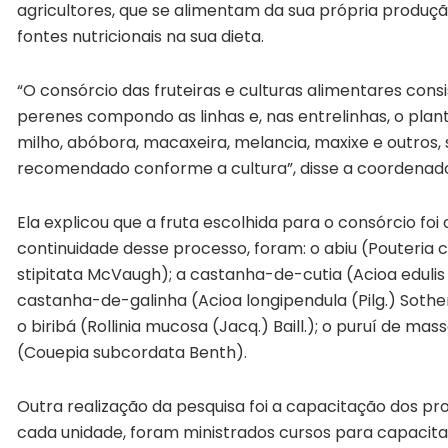
agricultores, que se alimentam da sua própria produção
fontes nutricionais na sua dieta.
“O consórcio das fruteiras e culturas alimentares cons
perenes compondo as linhas e, nas entrelinhas, o planti
milho, abóbora, macaxeira, melancia, maxixe e outr
recomendado conforme a cultura”, disse a coordenado
Ela explicou que a fruta escolhida para o consórcio fo
continuidade desse processo, foram: o abiu (Pouteria c
stipitata McVaugh); a castanha-de-cutia (Acioa edulis
castanha-de-galinha (Acioa longipendula (Pilg.) Sothe
o biribá (Rollinia mucosa (Jacq.) Baill.); o puruí de mas
(Couepia subcordata Benth).
Outra realização da pesquisa foi a capacitação dos pro
cada unidade, foram ministrados cursos para capacit