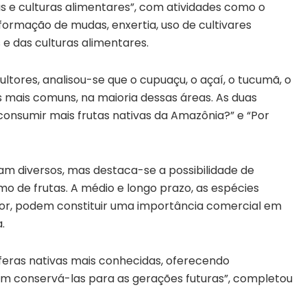
as e culturas alimentares”, com atividades como o
rmação de mudas, enxertia, uso de cultivares
 e das culturas alimentares.
ltores, analisou-se que o cupuaçu, o açaí, o tucumã, o
s mais comuns, na maioria dessas áreas. As duas
consumir mais frutas nativas da Amazônia?” e “Por
am diversos, mas destaca-se a possibilidade de
mo de frutas. A médio e longo prazo, as espécies
or, podem constituir uma importância comercial em
.
íferas nativas mais conhecidas, oferecendo
ém conservá-las para as gerações futuras”, completou