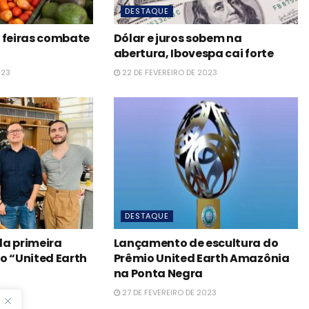
DESTAQUE
 feiras combate
Dólar e juros sobem na
abertura, Ibovespa cai forte
023
22 DE FEVEREIRO DE 2023
DESTAQUE
da primeira
Lançamento de escultura do
o “United Earth
Prêmio United Earth Amazônia
na Ponta Negra
023
27 DE FEVEREIRO DE 2023