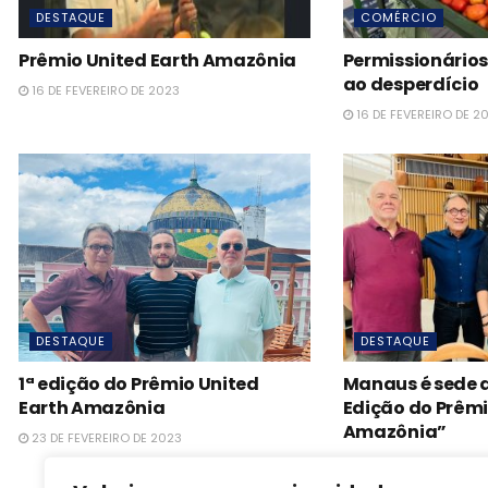
DESTAQUE
COMÉRCIO
Prêmio United Earth Amazônia
Permissionários
ao desperdício
16 DE FEVEREIRO DE 2023
16 DE FEVEREIRO DE 2
DESTAQUE
DESTAQUE
1ª edição do Prêmio United
Manaus é sede 
Earth Amazônia
Edição do Prêmi
Amazônia”
23 DE FEVEREIRO DE 2023
24 DE FEVEREIRO DE 2