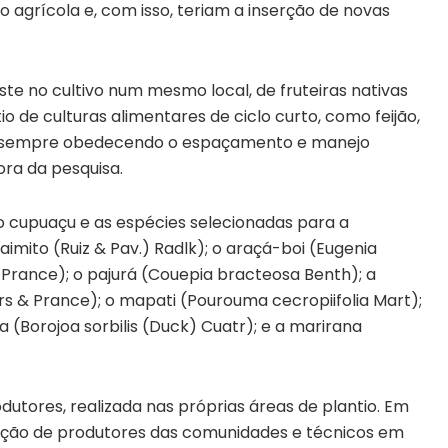
 agrícola e, com isso, teriam a inserção de novas
iste no cultivo num mesmo local, de fruteiras nativas
o de culturas alimentares de ciclo curto, como feijão,
os, sempre obedecendo o espaçamento e manejo
ra da pesquisa.
i o cupuaçu e as espécies selecionadas para a
aimito (Ruiz & Pav.) Radlk); o araçá-boi (Eugenia
 Prance); o pajurá (Couepia bracteosa Benth); a
rs & Prance); o mapati (Pourouma cecropiifolia Mart);
sa (Borojoa sorbilis (Duck) Cuatr); e a marirana
dutores, realizada nas próprias áreas de plantio. Em
ação de produtores das comunidades e técnicos em