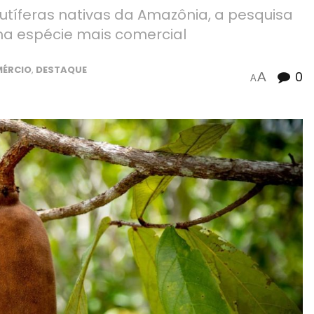
rutíferas nativas da Amazônia, a pesquisa
uma espécie mais comercial
ÉRCIO
,
DESTAQUE
0
A
A