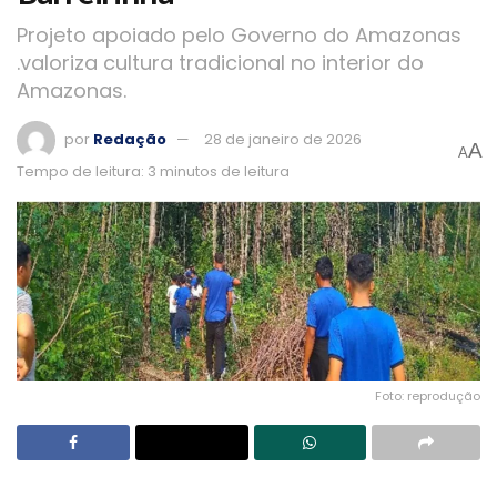
Projeto apoiado pelo Governo do Amazonas
.valoriza cultura tradicional no interior do
Amazonas.
por
Redação
28 de janeiro de 2026
A
A
Tempo de leitura: 3 minutos de leitura
Foto: reprodução