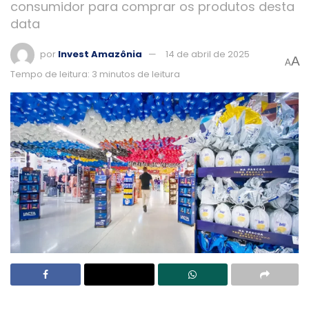
consumidor para comprar os produtos desta
data
por
Invest Amazônia
14 de abril de 2025
A
A
Tempo de leitura: 3 minutos de leitura