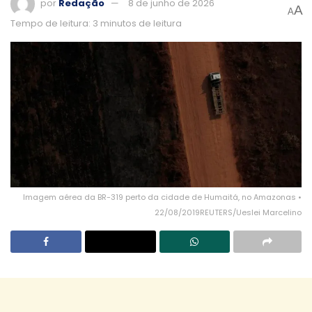
por
Redação
8 de junho de 2026
A
A
Tempo de leitura: 3 minutos de leitura
Imagem aérea da BR-319 perto da cidade de Humaitá, no Amazonas •
22/08/2019REUTERS/Ueslei Marcelino