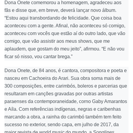
Dona Onete comemorou a homenagem, agradeceu aos
fãs e disse que, em breve, deverá lançar novo álbum.
“Estou aqui transbordando de felicidade. Que coisa boa
aconteceu com a gente. Afinal, não aconteceu só comigo,
aconteceu com vocês que estão aí do outro lado, que vão
comigo, que vão assistir aos meus shows, que me
aplaudem, que gostam do meu jeito”, afirmou. “E não vou
ficar só nisso, vou cantar brega.”
Dona Onete, de 84 anos, é cantora, compositora e poeta e
nasceu em Cachoeira do Arari. Sua obra soma mais de
300 composições, entre carimbós, boleros e parcerias que
resultaram em canções gravadas por outras artistas
paraenses da contemporaneidade, corno Gaby Amarantos
e Aíla. Com referências indígenas, negras e caribenhas
marcando a obra, a rainha do carimbó também tem feito
sucesso no exterior, sendo capa, em julho de 2017, da
maior revista de
world music
do mundo, a
Songlines
.